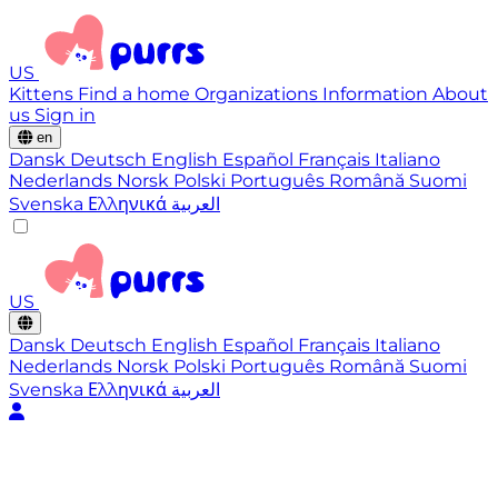
US
Kittens
Find a home
Organizations
Information
About
us
Sign in
en
Dansk
Deutsch
English
Español
Français
Italiano
Nederlands
Norsk
Polski
Português
Română
Suomi
Svenska
Ελληνικά
العربية
US
Dansk
Deutsch
English
Español
Français
Italiano
Nederlands
Norsk
Polski
Português
Română
Suomi
Svenska
Ελληνικά
العربية