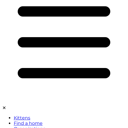
✕
Kittens
Find a home