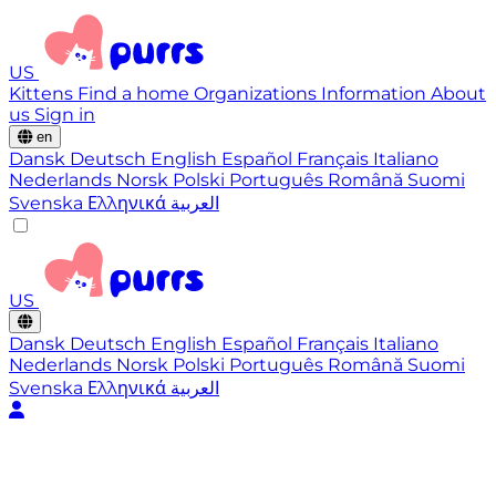
US
Kittens
Find a home
Organizations
Information
About
us
Sign in
en
Dansk
Deutsch
English
Español
Français
Italiano
Nederlands
Norsk
Polski
Português
Română
Suomi
Svenska
Ελληνικά
العربية
US
Dansk
Deutsch
English
Español
Français
Italiano
Nederlands
Norsk
Polski
Português
Română
Suomi
Svenska
Ελληνικά
العربية