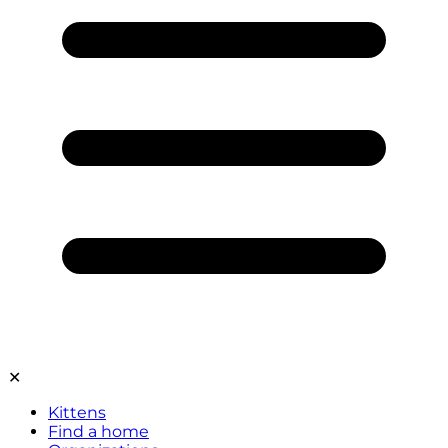
✕
Kittens
Find a home